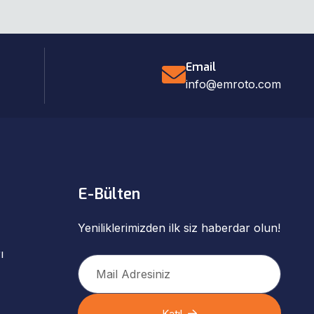
Email
info@emroto.com
E-Bülten
Yeniliklerimizden ilk siz haberdar olun!
ı
Katıl