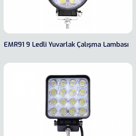
EMR91 9 Ledli Yuvarlak Çalışma Lambası