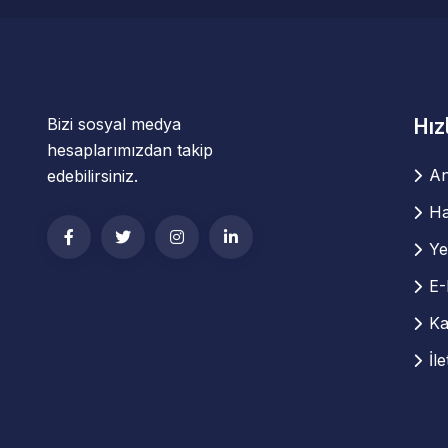
Hız
Bizi sosyal medya
hesaplarımızdan takip
An
edebilirsiniz.
Ha
Ye
E-
Ka
İl