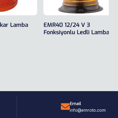
Lamba
EMR40 12/24 V 3
EM
Fonksiyonlu Ledli Lamba
Mı
Email
info@emroto.com