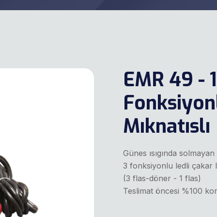
EMR 49 - 1
Fonksiyon
Mıknatıslı
Günes ısıgında solmayan
3 fonksiyonlu ledli çakar
(3 flas-döner - 1 flas)
Teslimat öncesi %100 kon