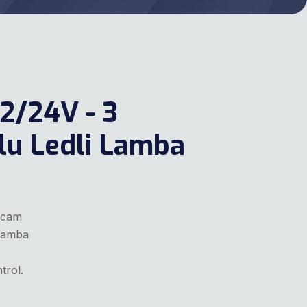
2/24V - 3
lu Ledli Lamba
 cam
 lamba
trol.