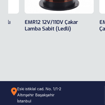
EMR12 12V/110V Çakar
EMR13 1
Lamba Sabit (Ledli)
Çakar L
Eski istiklal cad. No. 1/1-2
Altınşehir Başakşehir
İstanbul