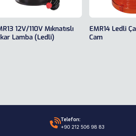
2V/110V Mıknatıslı
EMR14 Ledli Çakar 
amba (Ledli)
Cam
Telefon:
+90 212 506 98 83